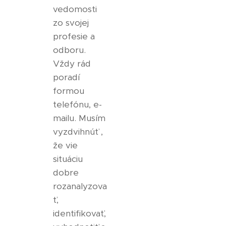
vedomosti
zo svojej
profesie a
odboru.
Vždy rád
poradí
formou
telefónu, e-
mailu. Musím
vyzdvihnúť ,
že vie
situáciu
dobre
rozanalyzova
ť,
identifikovať,