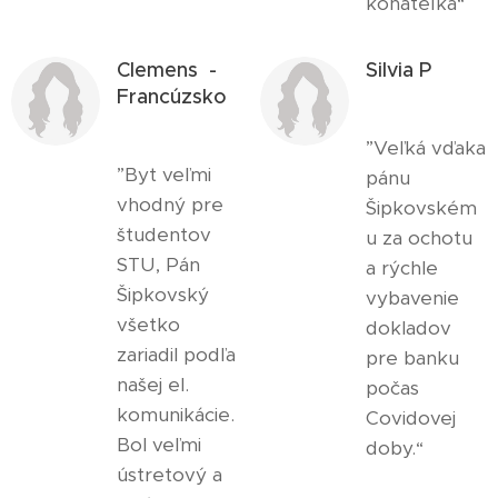
konateľka“
Clemens -
Silvia P
Francúzsko
”Veľká vďaka
”Byt veľmi
pánu
vhodný pre
Šipkovském
študentov
u za ochotu
STU, Pán
a rýchle
Šipkovský
vybavenie
všetko
dokladov
zariadil podľa
pre banku
našej el.
počas
komunikácie.
Covidovej
Bol veľmi
doby.“
ústretový a