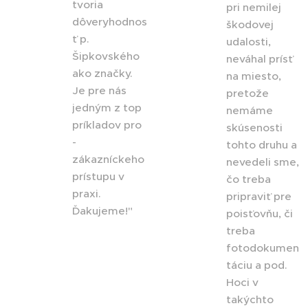
tvoria
pri nemilej
dôveryhodnos
škodovej
ť p.
udalosti,
Šipkovského
neváhal prísť
ako značky.
na miesto,
Je pre nás
pretože
jedným z top
nemáme
príkladov pro
skúsenosti
-
tohto druhu a
zákazníckeho
nevedeli sme,
prístupu v
čo treba
praxi.
pripraviť pre
Ďakujeme!"
poisťovňu, či
treba
fotodokumen
táciu a pod.
Hoci v
takýchto