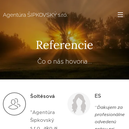
Agentúra ŠIPKOVSKÝ s.r.o.
Referencie
Čo o nás hovoria...
ES
Šoltésová
”
Ďakujem za
”Agentúra
profesionálne
Šipkovský
odvedenú
s.r.o., ako aj
prácu pri