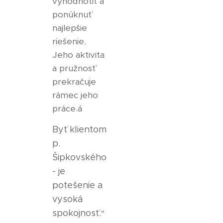
vyhodnotiť a
ponúknuť
najlepšie
riešenie.
Jeho aktivita
a pružnosť
prekračuje
rámec jeho
práce.á
Byť klientom
p.
Šipkovského
- je
potešenie a
vysoká
spokojnosť.
“