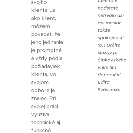
Celé to v
svojho
podstate
klienta. Ja
netrvalo asi
ako klient,
ani mesiac,
môžem
takže
povedať, že
spokojnosť
jeho jednanie
:o)) Určite
je promptné
služby p.
a vždy podľa
Šipkovského
požiadaviek
viem len
klienta, vo
doporučiť.
svojom
Edita
Szászová.
“
odbore je
znalec. Pri
svojej práci
využíva
technické aj
funkčné