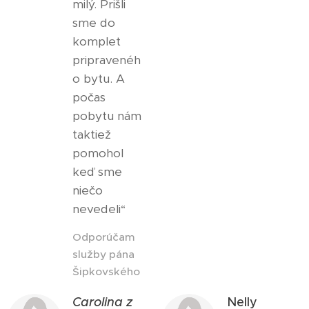
milý. Prišli
sme do
komplet
pripravenéh
o bytu. A
počas
pobytu nám
taktiež
pomohol
keď sme
niečo
nevedeli“
Odporúčam
služby pána
Šipkovského
Carolina z
Nelly