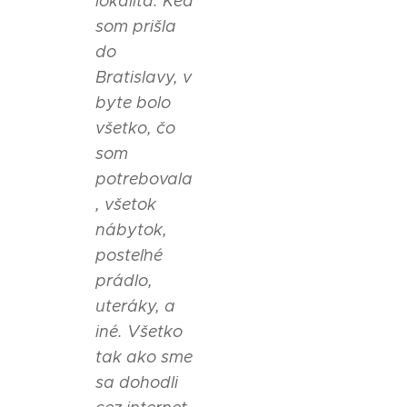
lokalita. Keď
som prišla
do
Bratislavy, v
byte bolo
všetko, čo
som
potrebovala
, všetok
nábytok,
posteľné
prádlo,
uteráky, a
iné. Všetko
tak ako sme
sa dohodli