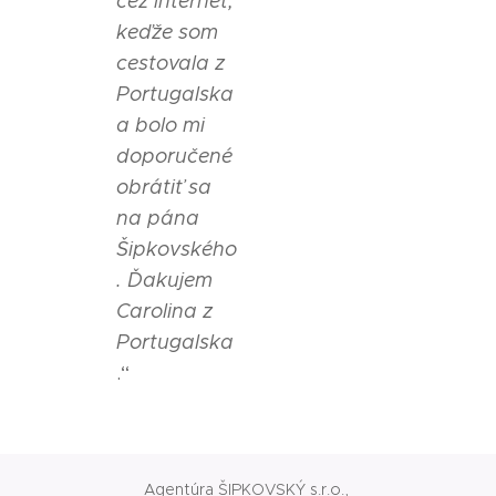
cez internet,
keďže som
cestovala z
Portugalska
a bolo mi
doporučené
obrátiť sa
na pána
Šipkovského
. Ďakujem
Carolina z
Portugalska
.“
Agentúra ŠIPKOVSKÝ s.r.o.,