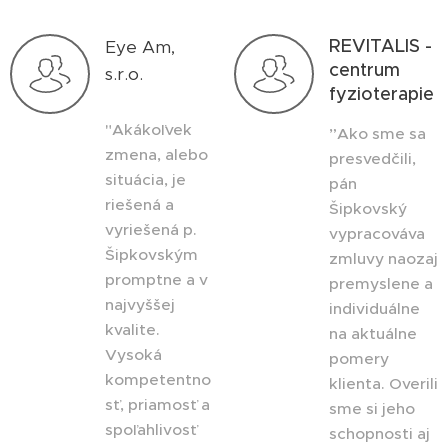
REVITALIS -
Eye Am,
centrum
s.r.o.
fyzioterapie
"Akákoľvek
”Ako sme sa
zmena, alebo
presvedčili,
situácia, je
pán
riešená a
Šipkovský
vyriešená p.
vypracováva
Šipkovským
zmluvy naozaj
promptne a v
premyslene a
najvyššej
individuálne
kvalite.
na aktuálne
Vysoká
pomery
kompetentno
klienta. Overili
sť, priamosť a
sme si jeho
spoľahlivosť
schopnosti aj