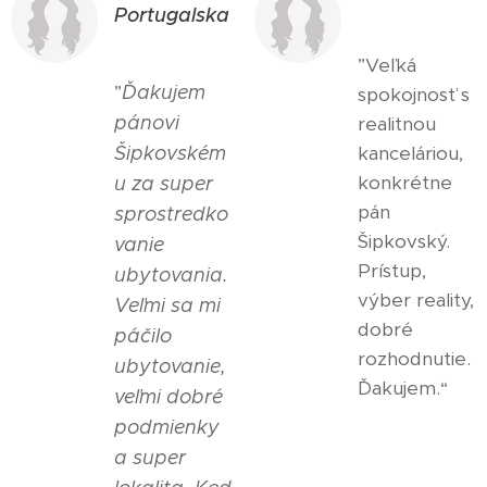
Portugalska
”Veľká
”
Ďakujem
spokojnosť s
pánovi
realitnou
Šipkovském
kanceláriou,
konkrétne
u za super
pán
sprostredko
Šipkovský.
vanie
Prístup,
ubytovania.
výber reality,
Veľmi sa mi
dobré
páčilo
rozhodnutie.
ubytovanie,
Ďakujem.“
veľmi dobré
podmienky
a super