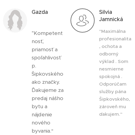
Gazda
Silvia
Jamnická
"Maximálna
”Kompetent
profesionalita
nosť,
, ochota a
priamosť a
odborný
spoľahlivosť
výklad . Som
p.
nesmierne
Šipkovského
spokojná .
ako značky.
Odporúčam
Ďakujeme za
služby pána
predaj nášho
Šipkovského,
bytu a
zároveň mu
nájdenie
ďakujem."
nového
byvania.“