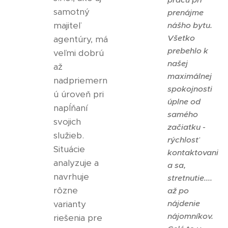
samotný
prenájme
majiteľ
nášho bytu.
Všetko
agentúry, má
prebehlo k
veľmi dobrú
našej
až
maximálnej
nadpriemern
spokojnosti
ú úroveň pri
úplne od
napĺňaní
samého
svojich
začiatku -
služieb.
rýchlosť
Situácie
kontaktovani
analyzuje a
a sa,
navrhuje
stretnutie....
rôzne
až po
varianty
nájdenie
nájomníkov.
riešenia pre