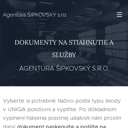
Agentúra ŠIPKOVSKÝ s.r.o.
DOKUMENTY NA STIAHNUTIE A
SLUŽBY
AGENTÚRA ŠIPKOVSKÝ S.R.O.
Vyberte si potrebné tlačivo podľa typu škody
v UNIQA poisťovni a vyplňte. Po dôkladnom
vyplnení hlásenia poistnej udalosti nám prosím
dokument naskenujte a pošlite na
daný