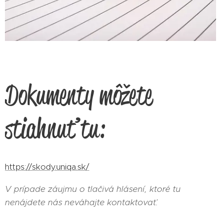
Dokumenty môžete
stiahnuť tu:
https://skody.uniqa.sk/
V prípade záujmu o tlačivá hlásení, ktoré tu
nenájdete nás neváhajte kontaktovať.